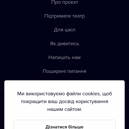
Про проєкт
Підтримати театр
Для шкіл
Як дивитись
Напишіть нам
Пoширені питання
Ми використовуємо файли cookies, щоб
покращити ваш досвід користування
нашим сайтом.
Положення й умови
•
Конфіденційність
•
Автoрські права
Дізнатися більше