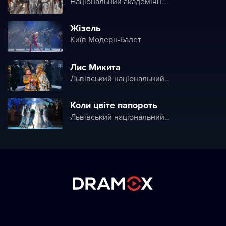
Національний академічний театр опери та балету України ім. Т. Г. Шевченка
Жізель
Київ Модерн-Балет
Лис Микита
Львівський національний академічний театр опери і балету ім. Соломії Крушельницької (Львівська національна опера)
Коли цвіте папороть
Львівський національний академічний театр опери і балету ім. Соломії Крушельницької (Львівська національна опера)