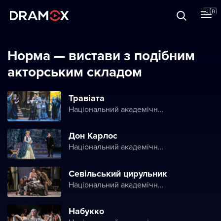
Прo Dramox
🇺🇦
Cертифікати
Норма — вистави з подібним
акторським складом
Зареєструватися
Травіата
Національний академічний театр опери та балету України ім. Т. Г. Шевченка
Дон Карлос
Національний академічний театр опери та балету України ім. Т. Г. Шевченка
Севільський цирульник
Національний академічний театр опери та балету України ім. Т. Г. Шевченка
Набукко