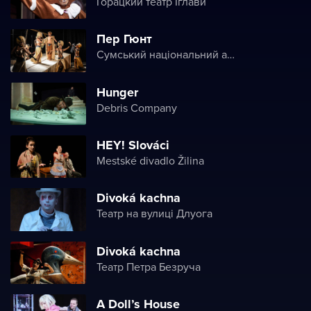
Горацкий театр Їглави
Пер Гюнт
Сумський національний академічний театр драми та музичної комедії імені М.С. Щепкіна
Hunger
Debris Company
HEY! Slováci
Mestské divadlo Žilina
Divoká kachna
Театр на вулиці Длуога
Divoká kachna
Театр Петра Безруча
A Doll’s House