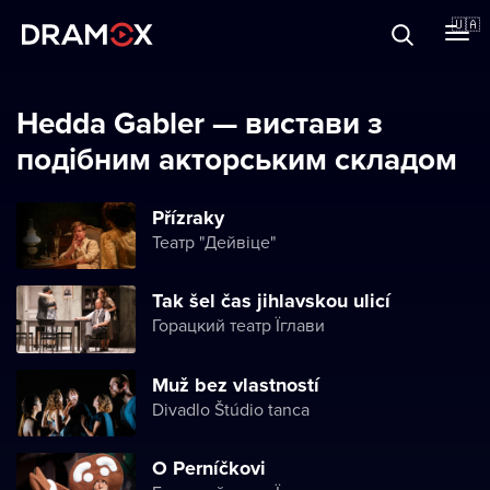
Прo Dramox
🇺🇦
Cертифікати
Hedda Gabler — вистави з
подібним акторським складом
Зареєструватися
Přízraky
Театр "Дейвіце"
Tak šel čas jihlavskou ulicí
Горацкий театр Їглави
Muž bez vlastností
Divadlo Štúdio tanca
O Perníčkovi