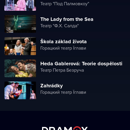
Театр "Под Палмовкоу"
The Lady from the Sea
Театр "Ф.X. Салда"
Škola základ života
Горацкий театр Їглави
Heda Gablerová: Teorie dospělosti
Театр Петра Безруча
Zahrádky
Горацкий театр Їглави