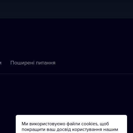
м
Пoширені питання
Ми використовуємо файли cookies, щоб
покращити ваш досвід користування нашим