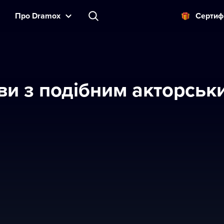
Прo Dramox
Cертиф
ви з подібним акторсь