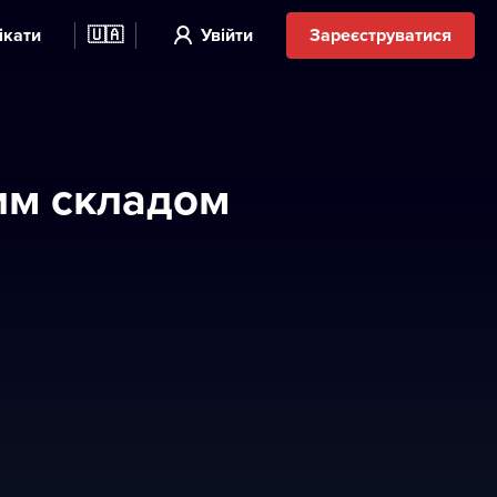
ікати
🇺🇦
Увійти
Зареєструватися
ким складом