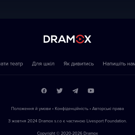
ати театр
Для шкіл
Як дивитись
Напишіть на
Положення й умови
•
Конфіденційність
•
Автoрські права
З жовтня 2024 Dramox s.r.o є частиною Livesport Foundation.
Copyright © 2020-
2026
Dramox