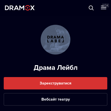
Прo Dramox
🇺🇦
Cертифікати
Зареєструватися
Драма Лейбл
Зареєструватися
Вебсайт театру