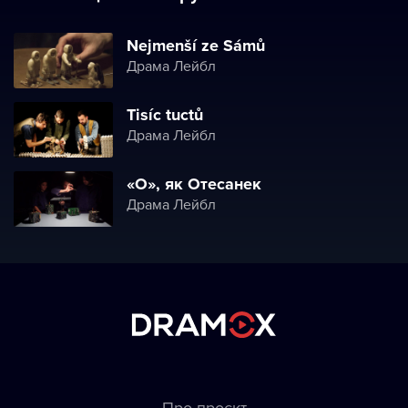
Nejmenší ze Sámů
Драма Лейбл
Tisíc tuctů
Драма Лейбл
«О», як Oтесанек
Драма Лейбл
Про проєкт