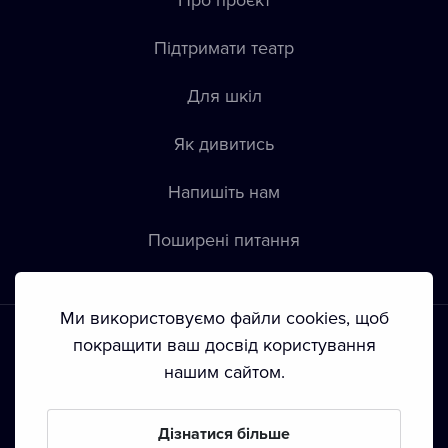
Підтримати театр
Для шкіл
Як дивитись
Напишіть нам
Пoширені питання
Ми використовуємо файли cookies, щоб
покращити ваш досвід користування
нашим сайтом.
Положення й умови
•
Конфіденційність
•
Автoрські права
Дізнатися більше