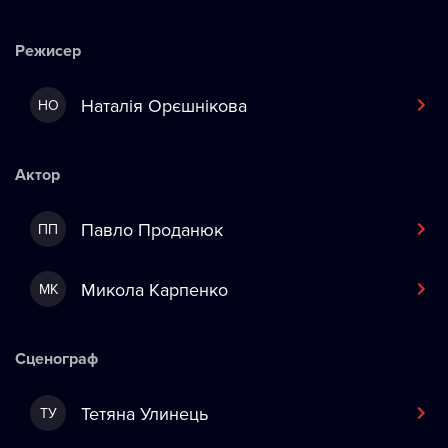
Режисер
Наталія Орєшнікова
НО
Актор
Павло Проданюк
ПП
Микола Карпенко
МК
Сценограф
Тетяна Улинець
ТУ