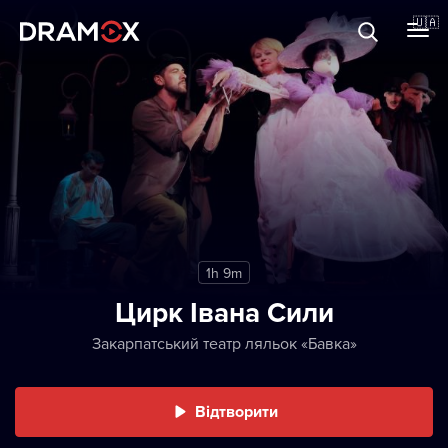
Прo Dramox
🇺🇦
Cертифікати
Зареєструватися
1h 9m
Цирк Івана Сили
Закарпатський театр ляльок «Бавка»
Відтворити