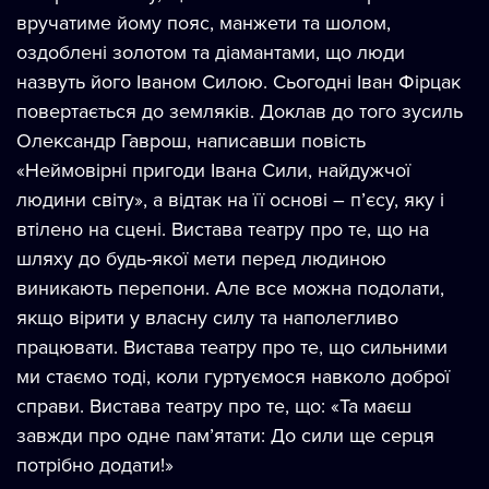
вручатиме йому пояс, манжети та шолом,
оздоблені золотом та діамантами, що люди
назвуть його Іваном Силою. Сьогодні Іван Фірцак
повертається до земляків. Доклав до того зусиль
Олександр Гаврош, написавши повість
«Неймовірні пригоди Івана Сили, найдужчої
людини світу», а відтак на її основі – п’єсу, яку і
втілено на сцені. Вистава театру про те, що на
шляху до будь-якої мети перед людиною
виникають перепони. Але все можна подолати,
якщо вірити у власну силу та наполегливо
працювати. Вистава театру про те, що сильними
ми стаємо тоді, коли гуртуємося навколо доброї
справи. Вистава театру про те, що: «Та маєш
завжди про одне пам’ятати: До сили ще серця
потрібно додати!»