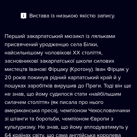
Вистава із низькою якiстю запису.
Перший закарпатський мюзикл із ляльками
присвячений уродженцю села Білки,
найсильнішому чоловікові XX століття,
засновникові закарпатської школи силових
мистецтв Іванові Фірцаку (Кротону). Іван Фірцак у
20 років покинув рідний карпатський край й у
пошуках заробітків вирушив до Праги. Тоді він ще
не знав, що йому судилося стати «найбільшим
силачем століття» (як писала про нього
американська преса), чемпіоном Чехословаччини
зі штанги та боротьби, чемпіоном Європи з
культуризму. Не знав, що йому аплодуватимуть у
64 країнах світу, що сама англійська королева