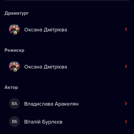
Драматург
Оксана Дмітрієва
Режисер
Оксана Дмітрієва
Актор
Владислава Аракелян
ВА
Віталій Бурлєєв
ВБ