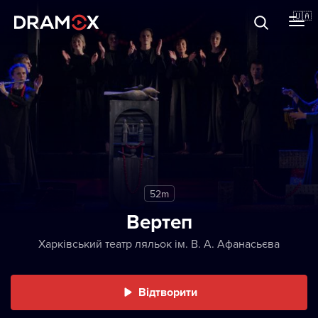
Прo Dramox
🇺🇦
Cертифікати
Зареєструватися
52m
Вертеп
Харківський театр ляльок ім. В. А. Афанасьєва
Відтворити