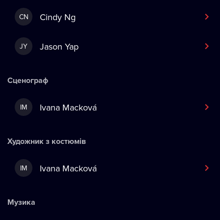
Cindy Ng
CN
Jason Yap
JY
Сценограф
Ivana Macková
IM
Художник з костюмів
Ivana Macková
IM
Музика