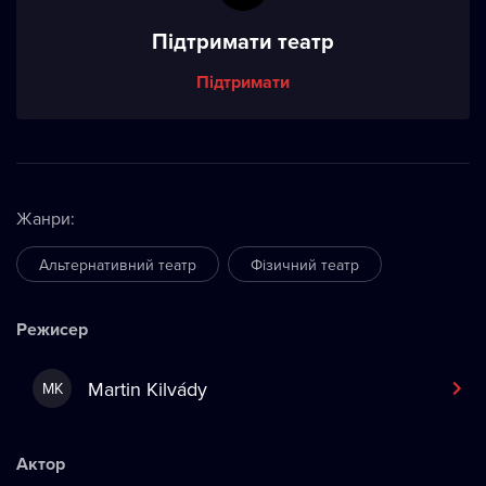
Підтримати театр
Підтримати
Жанри
:
Альтернативний театр
Фізичний театр
Режисер
Martin Kilvády
MK
Актор