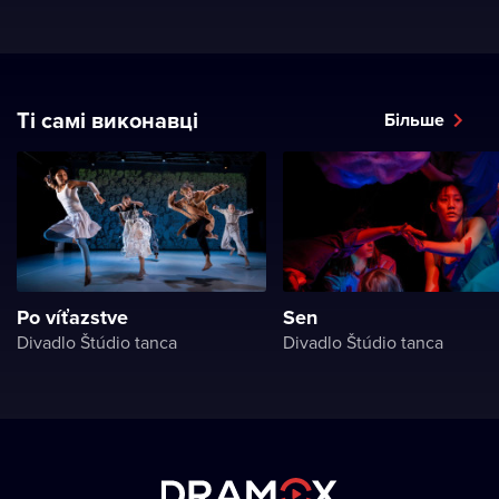
Ті самі виконавці
Більше
Po víťazstve
Sen
Divadlo Štúdio tanca
Divadlo Štúdio tanca