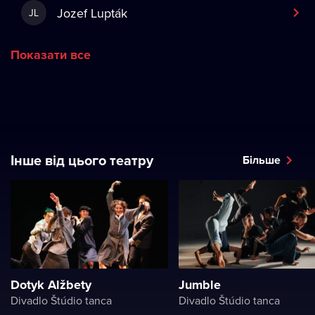
Jozef Lupták
JL
Показати все
Інше від цього театру
Більше
Dotyk Alžbety
Jumble
Divadlo Štúdio tanca
Divadlo Štúdio tanca