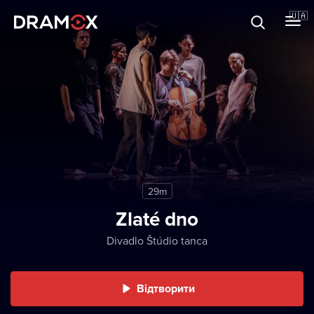
Прo Dramox
🇺🇦
Cертифікати
Зареєструватися
29m
Zlaté dno
Divadlo Štúdio tanca
Відтворити