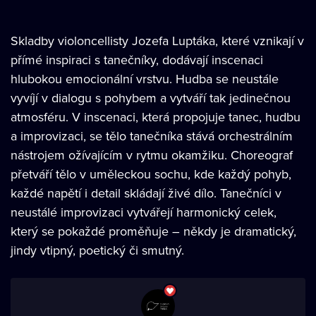
Skladby violoncellisty Jozefa Luptáka, které vznikají v
přímé inspiraci s tanečníky, dodávají inscenaci
hlubokou emocionální vrstvu. Hudba se neustále
vyvíjí v dialogu s pohybem a vytváří tak jedinečnou
atmosféru. V inscenaci, která propojuje tanec, hudbu
a improvizaci, se tělo tanečníka stává orchestrálním
nástrojem ožívajícím v rytmu okamžiku. Choreograf
přetváří tělo v uměleckou sochu, kde každý pohyb,
každé napětí i detail skládají živé dílo. Tanečníci v
neustálé improvizaci vytvářejí harmonický celek,
který se pokaždé proměňuje – někdy je dramatický,
jindy vtipný, poetický či smutný.