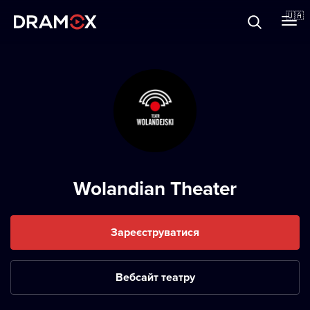
Прo Dramox
🇺🇦
Cертифікати
Зареєструватися
Wolandian Theater
Зареєструватися
Вебсайт театру