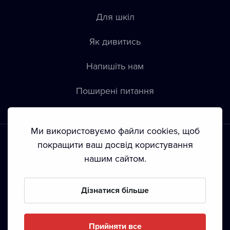
Для шкіл
Як дивитись
Напишіть нам
Пoширені питання
Ми використовуємо файли cookies, щоб
покращити ваш досвід користування
нашим сайтом.
Положення й умови
•
Конфіденційність
•
Автoрські права
Дізнатися більше
З жовтня 2024 Dramox s.r.o є частиною Livesport
Foundation.
Прийняти все