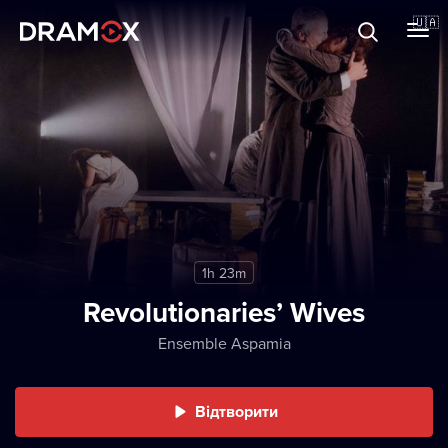
Прo Dramox
🇺🇦
Cертифікати
Зареєструватися
1h 23m
Revolutionaries’ Wives
Ensemble Aspamia
Відтворити