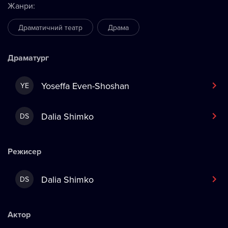
Жанри
:
Драматичний театр
Драма
Драматург
Yoseffa Even-Shoshan
YE
Dalia Shimko
DS
Режисер
Dalia Shimko
DS
Актор