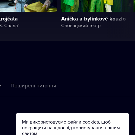
trojčata
Anička a bylinkové kouzlo
X. Салда"
Словацький театр
м
Пoширені питання
Ми використовуємо файли cookies, щоб
покращити ваш досвід користування нашим
сайтом.