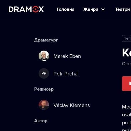
Головна
Жанри
Театри 
1h 
Драматург
K
Marek Eben
Ост
Petr Prchal
PP
Режисер
Václav Klemens
Mod
osa
Актор
pro
pyš