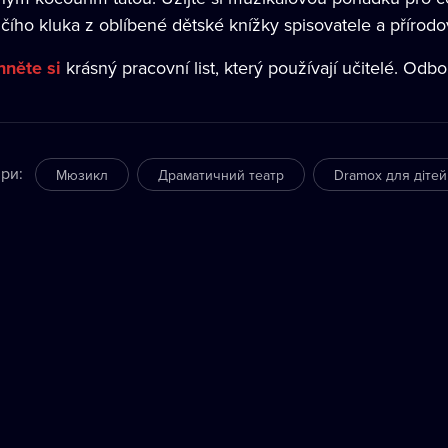
ičího kluka z oblíbené dětské knížky spisovatele a přírod
hněte si
krásný pracovní list, který používají učitelé. Odbo
ри
:
Мюзикл
Драматичний театр
Dramox для дітей