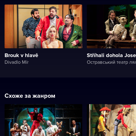
Brouk v hlavě
Stříhali dohola Jos
Divadlo Mír
Остравський театр ля
Схоже за жанром