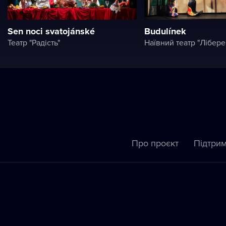
Sen noci svatojánské
Budulínek
Театр "Радість"
Наївний театр "Лібере
Про проєкт
Підтрим