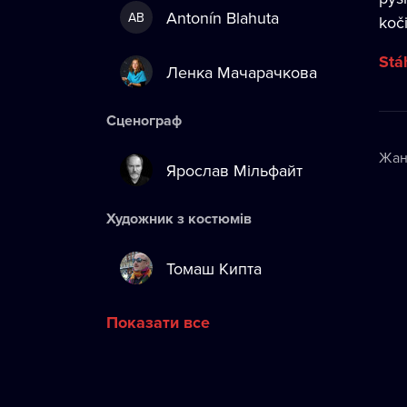
Antonín Blahuta
AB
koč
Stá
Ленка Мачарачкова
Сценограф
Жан
Ярослав Мільфайт
Художник з костюмів
Томаш Кипта
Показати все