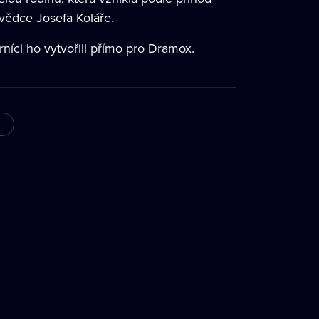
ovědce Josefa Koláře.
rníci ho vytvořili přímo pro Dramox.