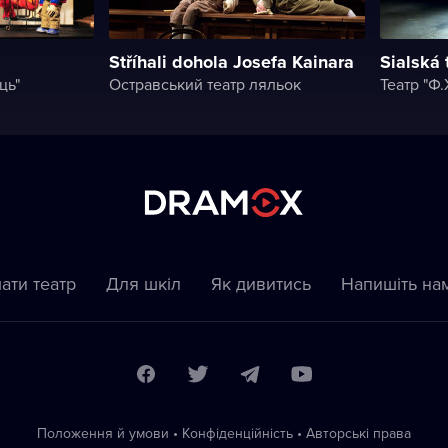
Stříhali dohola Josefa Kainara
Sialská 
ць"
Остравський театр ляльок
Театр "Ф.
ати театр
Для шкіл
Як дивитись
Напишіть на
Положення й умови
•
Конфіденційність
•
Автoрські права