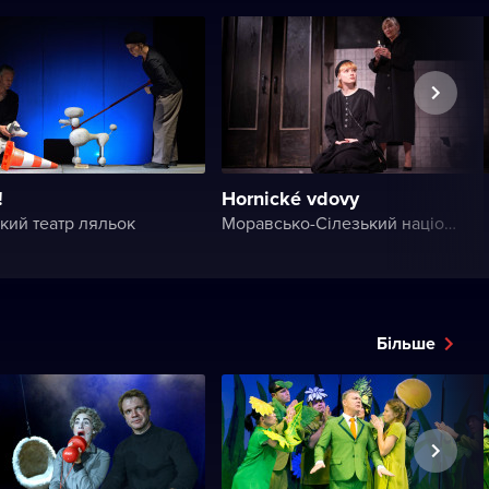
!
Hornické vdovy
кий театр ляльок
Моравсько-Сілезький національний театр
Більше