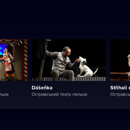
Dášeňka
Stříhali
льок
Остравський театр ляльок
Остравсь