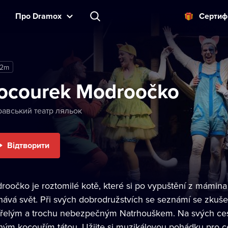
Прo Dramox
Cертиф
12m
ocourek Modroočko
равський театр ляльок
Відтворити
roočko je roztomilé kotě, které si po vypuštění z mámin
hává svět. Při svých dobrodružstvích se seznámí se zku
třelým a trochu nebezpečným Natrhouškem. Na svých ces
ným kocouřím tátou. Užijte si muzikálovou pohádku pro ce