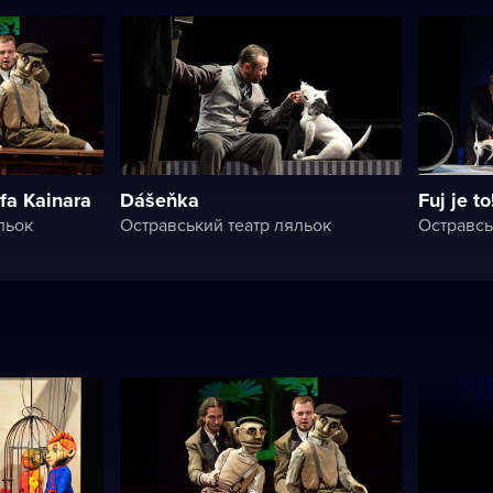
efa Kainara
Dášeňka
Fuj je to
льок
Остравський театр ляльок
Остравсь