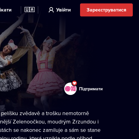
ікати
🇺🇦
Увійти
Зареєструватися
Підтримати
a pelíšku zvědavě a trošku nemotorně
šenější Zelenoočkou, moudrým Zrzundou i
tách se nakonec zamiluje a sám se stane
lou rodinu, která vznikla podle příhod