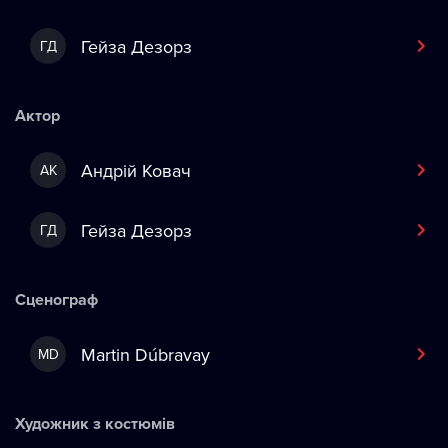
Гейза Дезорз
ГД
Актор
Андрій Ковач
АК
Гейза Дезорз
ГД
Сценограф
Martin Dúbravay
MD
Художник з костюмів