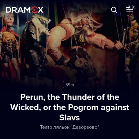
Прo Dramox
🇺🇦
Cертифікати
Зареєструватися
59m
Perun, the Thunder of the
Wicked, or the Pogrom against
Slavs
Театр ляльок "Дезорзово"