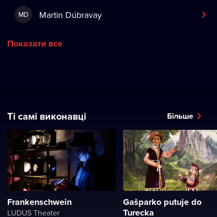
Martin Dúbravay
MD
Показати все
Ті самі виконавці
Більше
Frankenschwein
Gašparko putuje do
Turecka
LUDUS Theater