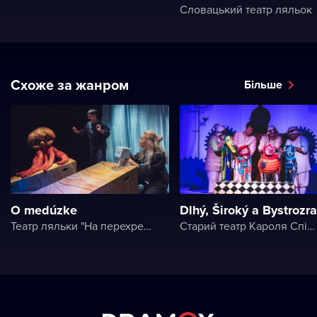
Словацький театр ляльок
Схоже за жанром
Більше
O medúzke
Dlhý, Široký a Bystrozr
Театр ляльки "На перехресті"
Старий театр Кароля Спішака