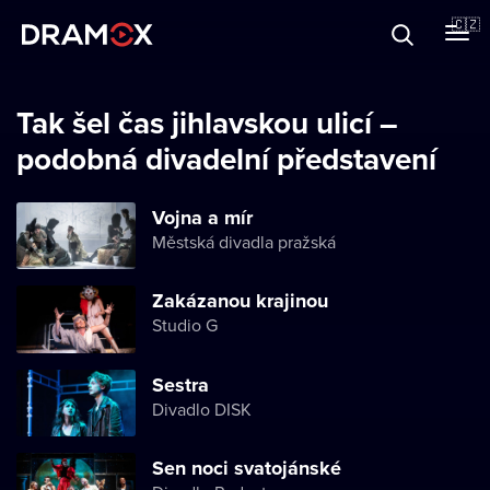
O Dramoxu
🇨🇿
Dárkové poukazy
Tak šel čas jihlavskou ulicí –
podobná divadelní představení
Registrujte se
Vojna a mír
Městská divadla pražská
Zakázanou krajinou
Studio G
Sestra
Divadlo DISK
Sen noci svatojánské