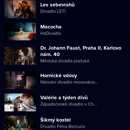
Les sebevrahů
Divadlo LETÍ
Macocha
HaDivadlo
Dr. Johann Faust, Praha II, Karlovo
nám. 40
Městská divadla pražská
Hornické vdovy
Národní divadlo moravskoslezské
Valérie a týden divů
Západočeské divadlo v Chebu
Šikmý kostel
Divadlo Petra Bezruče