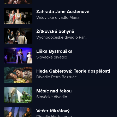
Zahrada Jane Austenové
Vršovické divadlo Mana
Žítkovské bohyně
Východočeské divadlo Pardubice
Liška Bystrouška
Slovácké divadlo
Heda Gablerová: Teorie dospělosti
Divadlo Petra Bezruče
Měsíc nad řekou
Slovácké divadlo
Večer tříkrálový
Divadlo Na Jezerce