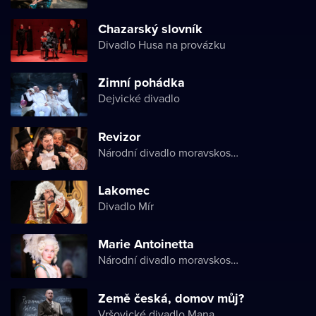
Chazarský slovník
Divadlo Husa na provázku
Zimní pohádka
Dejvické divadlo
Revizor
Národní divadlo moravskoslezské
Lakomec
Divadlo Mír
Marie Antoinetta
Národní divadlo moravskoslezské
Země česká, domov můj?
Vršovické divadlo Mana