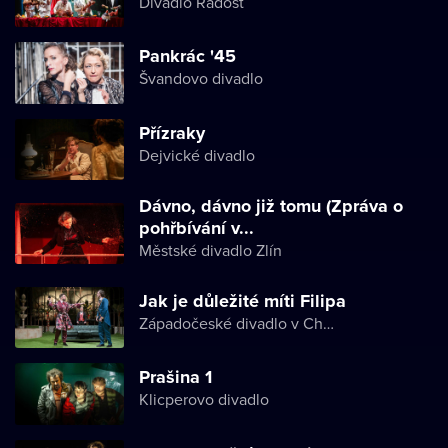
Divadlo Radost
Pankrác '45
Švandovo divadlo
Přízraky
Dejvické divadlo
Dávno, dávno již tomu (Zpráva o
pohřbívání v...
Městské divadlo Zlín
Jak je důležité míti Filipa
Západočeské divadlo v Chebu
Prašina 1
Klicperovo divadlo