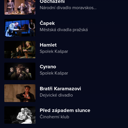
Odcházení
Národní divadlo moravskoslezské
Čapek
Městská divadla pražská
Hamlet
Spolek Kašpar
Cyrano
Spolek Kašpar
Bratři Karamazovi
Dejvické divadlo
Před západem slunce
Činoherní klub