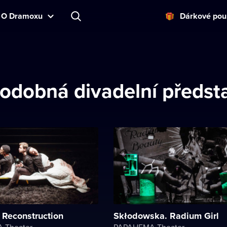
O Dramoxu
Dárkové pou
odobná divadelní předst
. Reconstruction
Skłodowska. Radium Girl
 Theater
PAPAHEMA Theater