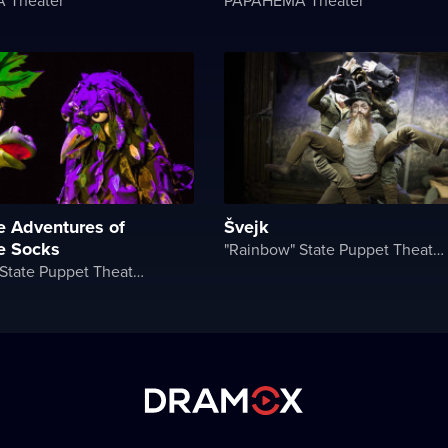
e Adventures of
Švejk
le Socks
"Rainbow" State Puppet Theater
"Rainbow" State Puppet Theater