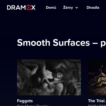
Domů
Žánry
Divadla
Smooth Surfaces – p
Faggots
The Trial
Pink Mama Theatre
PAPAHEMA