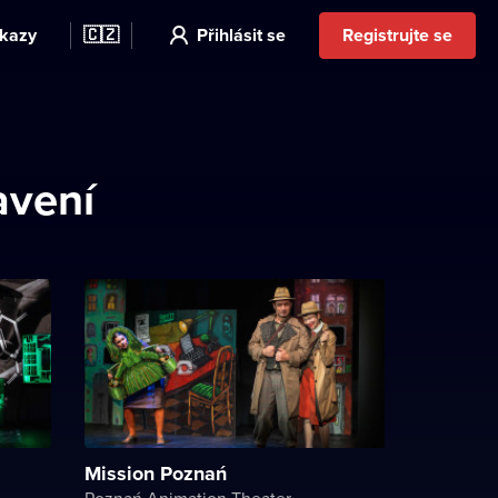
kazy
🇨🇿
Přihlásit se
Registrujte se
avení
Mission Poznań
Poznań Animation Theater