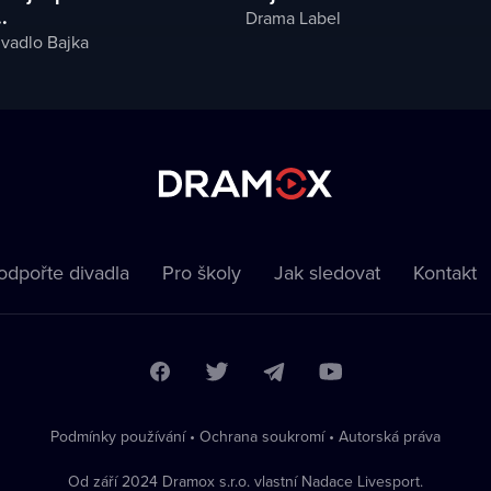
.
Drama Label
ivadlo Bajka
odpořte divadla
Pro školy
Jak sledovat
Kontakt
Podmínky používání
•
Ochrana soukromí
•
Autorská práva
Od září 2024 Dramox s.r.o. vlastní Nadace Livesport.