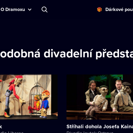
O Dramoxu
Dárkové pou
podobná divadelní předst
k
Stříhali dohola Josefa Kain
adlo Liberec
Divadlo loutek Ostrava