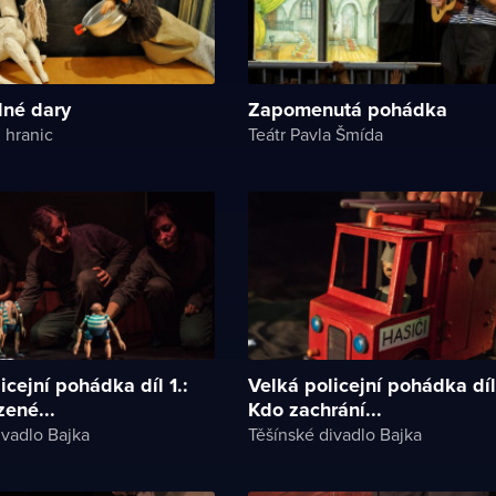
lné dary
Zapomenutá pohádka
 hranic
Teátr Pavla Šmída
icejní pohádka díl 1.:
Velká policejní pohádka díl
ené...
Kdo zachrání...
ivadlo Bajka
Těšínské divadlo Bajka