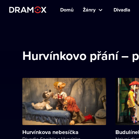
Domů
Žánry
Divadla
Hurvínkovo přání – 
Hurvínkova nebesíčka
Budulíne
Divadlo Spejbla a Hurvínka
Naivní div