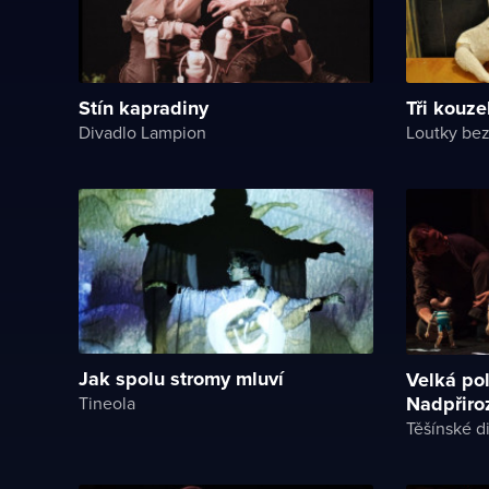
Stín kapradiny
Tři kouze
Divadlo Lampion
Loutky bez
Jak spolu stromy mluví
Velká pol
Nadpřiroz
Tineola
Těšínské d