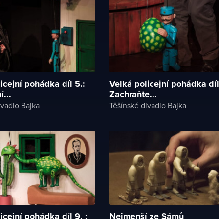
icejní pohádka díl 5.:
Velká policejní pohádka díl
...
Zachraňte...
ivadlo Bajka
Těšínské divadlo Bajka
icejní pohádka díl 9. :
Nejmenší ze Sámů