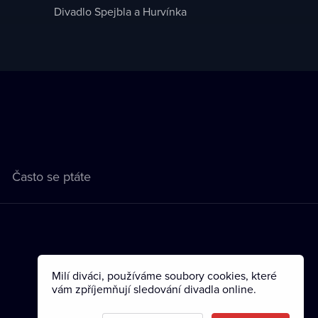
Divadlo Spejbla a Hurvínka
Často se ptáte
Milí diváci, používáme soubory cookies, které
vám zpříjemňují sledování divadla online.