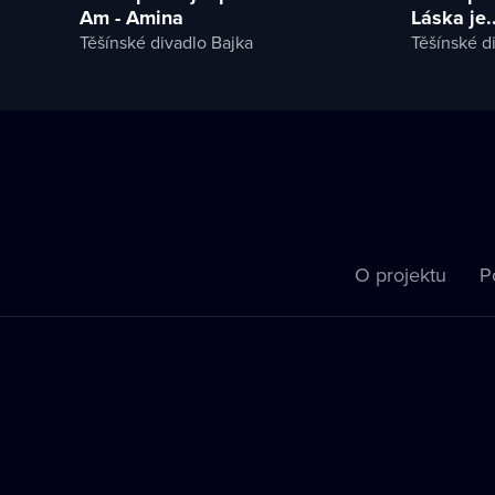
Am - Amina
Láska je..
Těšínské divadlo Bajka
Těšínské d
O projektu
P