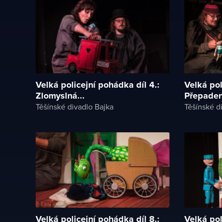
Velká policejní pohádka díl 4.:
Velká pol
Zlomyslná...
Přepadení
Těšínské divadlo Bajka
Těšínské d
Velká policejní pohádka díl 8.:
Velká pol