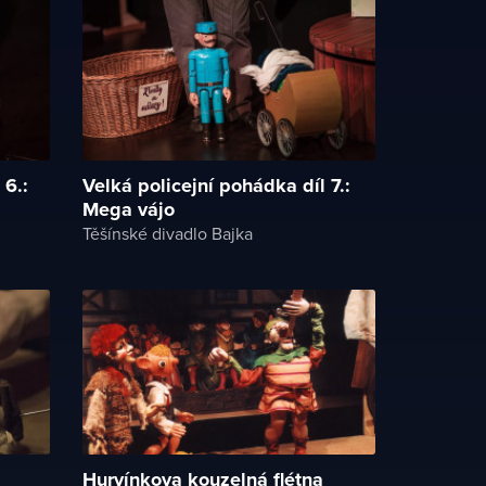
 6.:
Velká policejní pohádka díl 7.:
Mega vájo
Těšínské divadlo Bajka
Hurvínkova kouzelná flétna