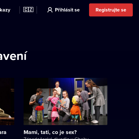
kazy
🇨🇿
Přihlásit se
Registrujte se
avení
ara
Mami, tati, co je sex?
Západočeské divadlo v Chebu