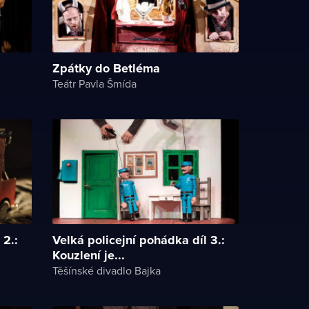
Zpátky do Betléma
Teátr Pavla Šmída
 2.:
Velká policejní pohádka díl 3.:
Kouzlení je...
Těšínské divadlo Bajka