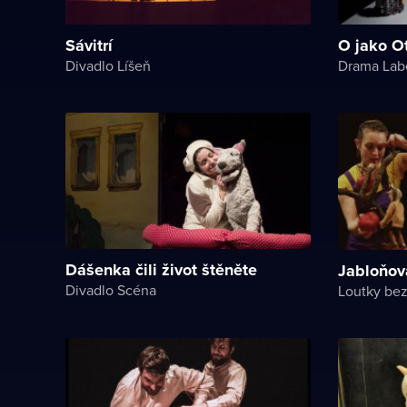
Sávitrí
O jako O
Divadlo Líšeň
Drama Lab
Dášenka čili život štěněte
Jabloňov
Divadlo Scéna
Loutky bez