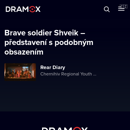
O Dramoxu
🇨🇿
Dárkové poukazy
Brave soldier Shveik –
představení s podobným
obsazením
Registrujte se
Rear Diary
Chernihiv Regional Youth Theater