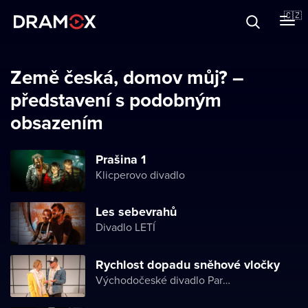
O Dramoxu
🇨🇿
Dárkové poukazy
Země česká, domov můj? –
představení s podobným
obsazením
Registrujte se
Prašina 1
Klicperovo divadlo
Les sebevrahů
Divadlo LETÍ
Rychlost dopadu sněhové vločky
Východočeské divadlo Pardubice