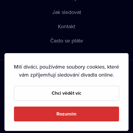
Jak sledovat
Kontakt
Často se ptáte
Milí diváci, používáme soubory cookies, které
vám zpříjemňují sledování divadla online.
Chci vědět víc
Podmínky používání
•
Ochrana soukromí
•
Autorská práva
Od září 2024 Dramox s.r.o. vlastní Nadace Livesport.
Rozumím
Copyright © 2020-
2026
Dramox