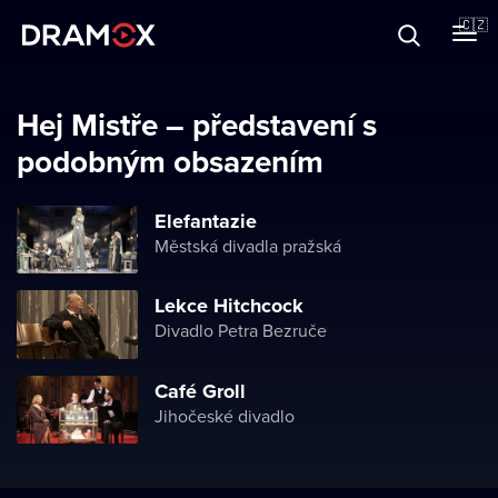
O Dramoxu
🇨🇿
Dárkové poukazy
Hej Mistře – představení s
podobným obsazením
Registrujte se
Elefantazie
Městská divadla pražská
Lekce Hitchcock
Divadlo Petra Bezruče
Café Groll
Jihočeské divadlo