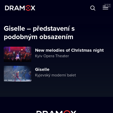
O Dramoxu
🇨🇿
Dárkové poukazy
Giselle – představení s
podobným obsazením
Registrujte se
New melodies of Christmas night
Kyiv Opera Theater
Giselle
Kyjevský moderní balet