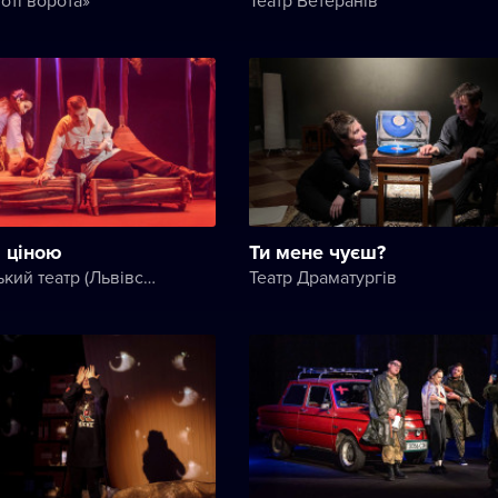
 ціною
Ти мене чуєш?
Дрогобицький театр (Львівський академічний обласний музично-драматичний театр імені Юрія Дрогобича)
Театр Драматургів