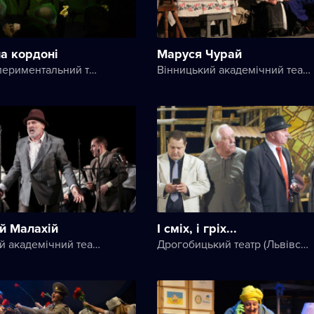
а кордоні
Маруся Чурай
НАШі Експериментальний театральний клуб
Вінницький академічний театр ім. М. К. Садовського
й Малахій
І сміх, і гріх...
Вінницький академічний театр ім. М. К. Садовського
Дрогобицький театр (Львівський академічний обласний музично-драматичний театр імені Юрія Дрогобича)