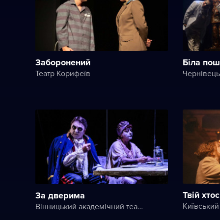
Заборонений
Біла пош
Театр Корифеїв
Твій хто
За дверима
Вінницький академічний театр ім. М. К. Садовського