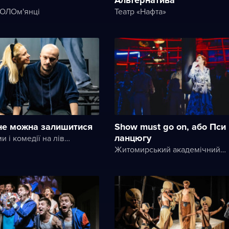
СОЛОм'янці
Театр «Нафта»
 не можна залишитися
Show must go on, або Пси
ланцюгу
Театр драми і комедії на лівому березі Дніпра
Житомирський академічний український музично-драматичний театр ім. І. Кочерги