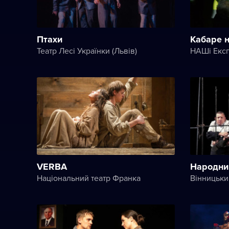
Птахи
Кабаре н
Театр Лесі Українки (Львів)
VERBA
Народни
Національний театр Франка