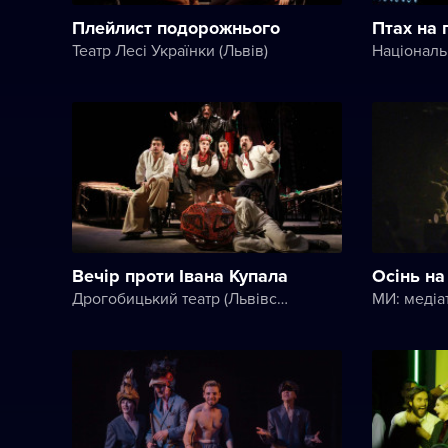
Плейлист подорожнього
Птах на 
Театр Лесі Українки (Львів)
Вечір проти Івана Купала
Осінь на
Дрогобицький театр (Львівський академічний обласний музично-драматичний театр імені Юрія Дрогобича)
МИ: медіа