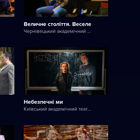
Величне століття. Веселе
Чернівецький академічний обласний український музично-драматичний театр ім. Ольги Кобилянської
Небезпечні ми
Київський академічний театр на Печерську