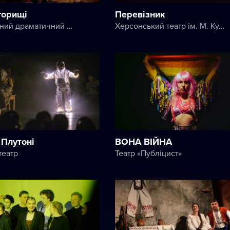
горищі
Перевізник
Національний драматичний театр імені Марії Заньковецької
Херсонський театр ім. М. Куліша
 Плутоні
ВОНА ВІЙНА
театр
Театр «Публіцист»