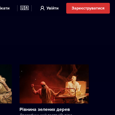
ікати
🇺🇦
Увійти
Зареєструватися
Рівнина зелених дерев
Дрогобицький театр (Львівський академічний обласний музично-драматичний театр імені Юрія Дрогобича)