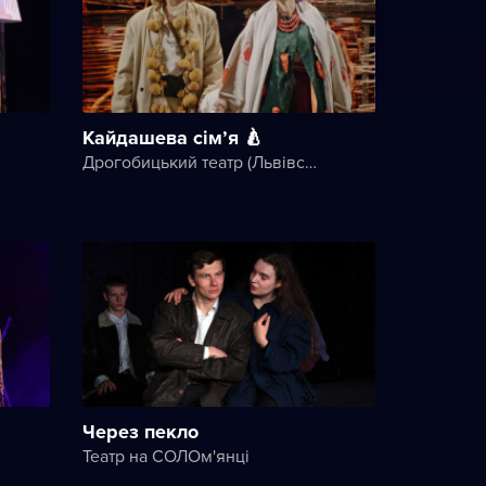
Кайдашева сім’я 🍐
Дрогобицький театр (Львівський академічний обласний музично-драматичний театр імені Юрія Дрогобича)
Через пекло
Театр на СОЛОм'янці