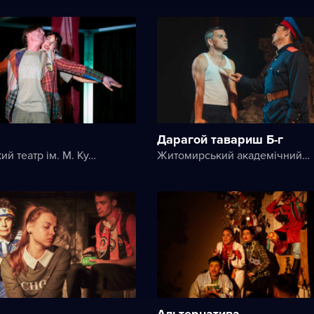
Дарагой тавариш Б-г
Херсонський театр ім. М. Куліша
Житомирський академічний український музично-драматичний театр ім. І. Кочерги
Альтернатива