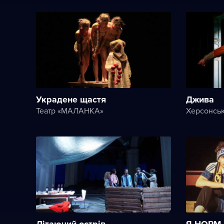
Украдене щастя
Джива
Театр «МАЛАНКА»
Літаючий острів
Я НОРМ