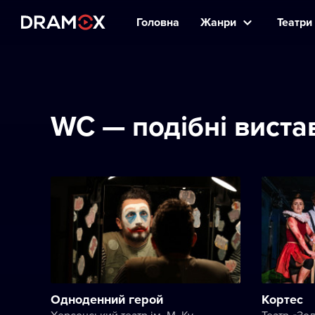
Головна
Жанри
Театри 
WC — подібні виста
Одноденний герой
Кортес
Херсонський театр ім. М. Куліша
Театр «Зол