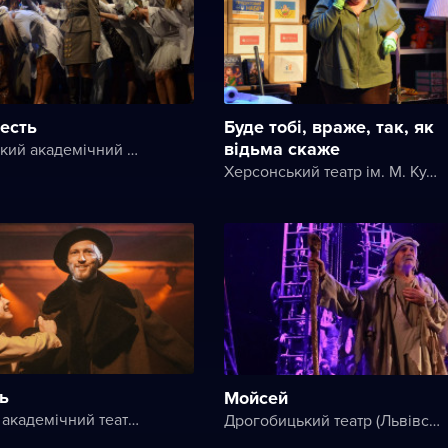
есть
Буде тобі, враже, так, як
відьма скаже
Чернівецький академічний обласний український музично-драматичний театр ім. Ольги Кобилянської
Херсонський театр ім. М. Куліша
сь
Мойсей
Київський академічний театр на Печерську
Дрогобицький театр (Львівський академічний обласний музично-драматичний театр імені Юрія Дрогобича)