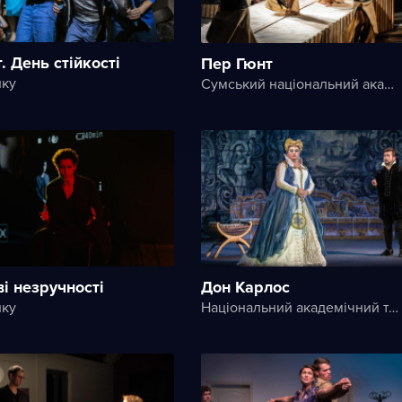
. День стійкості
Пер Гюнт
ику
Сумський національний академічний театр драми та музичної комедії імені М.С. Щепкіна
і незручності
Дон Карлос
ику
Національний академічний театр опери та балету України ім. Т. Г. Шевченка