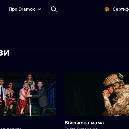
Прo Dramox
Cертиф
ви
Військова мама
оті ворота»
Театр Ветеранів