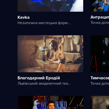
Антрацит
Kavka
Точка дот
Незалежна мистецька формація Art.Razom
Благодарний Еродій
Тимчасов
Львівський академічний театр ім. Леся Курбаса
Точка дот