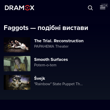
Прo Dramox
🇺🇦
Cертифікати
Faggots — подібні вистави
The Trial. Reconstruction
PAPAHEMA Theater
Зареєструватися
Smooth Surfaces
Potem-o-tem
Švejk
"Rainbow" State Puppet Theater