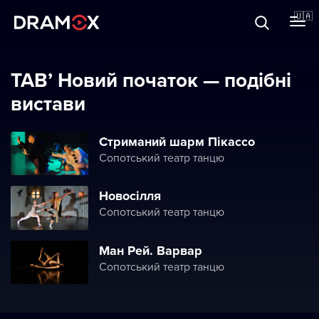
Прo Dramox
🇺🇦
Cертифікати
ТАВ’ Новий початок — подібні
вистави
Зареєструватися
Стриманий шарм Пікассо
Сопотський театр танцю
Новосілля
Сопотський театр танцю
Ман Рей. Варвар
Сопотський театр танцю