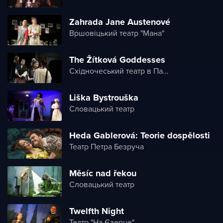
Zahrada Jane Austenové
Вршовіцький театр "Мана"
The Žítková Goddesses
Східночеський театр в Пардубице
Liška Bystrouška
Словацький театр
Heda Gablerová: Teorie dospělosti
Театр Петра Безруча
Měsíc nad řekou
Словацький театр
Twelfth Night
Театр "На Єзерце"