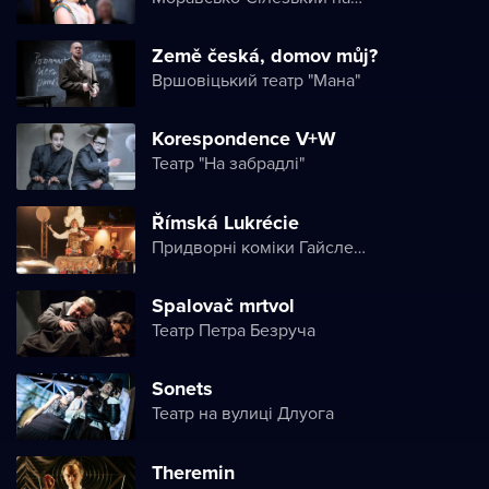
Země česká, domov můj?
Вршовіцький театр "Мана"
Korespondence V+W
Театр "На забрадлі"
Římská Lukrécie
Придворні коміки Гайслера
Spalovač mrtvol
Театр Петра Безруча
Sonets
Театр на вулиці Длуога
Theremin