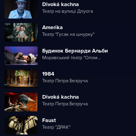
Divoká kachna
Театр на вулиці Длуога
Amerika
Театр "Гусак на шнурку"
Будинок Бернарди Альби
Моравський театр "Оломоуц"
1984
Театр Петра Безруча
Divoká kachna
Театр Петра Безруча
Faust
Театр "ДРАК"