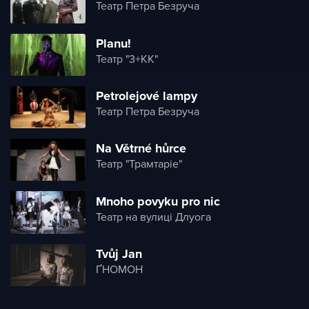
Театр Петра Безруча
Planu!
Театр "3+КК"
Petrolejové lampy
Театр Петра Безруча
Na Větrné hůrce
Театр "Трамтаріе"
Mnoho povyku pro nic
Театр на вулиці Длуога
Tvůj Jan
ҐНОМОН