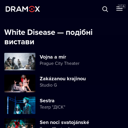
Прo Dramox
🇺🇦
Cертифікати
White Disease — подібні
вистави
Зареєструватися
Vojna a mír
Prague City Theater
Zakázanou krajinou
Studio G
Sestra
Театр "ДІСК"
Sen noci svatojánské