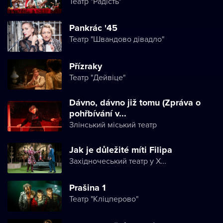
Театр "Радість"
Pankrác '45
Театр "Швандово дівадло"
Přízraky
Театр "Дейвіце"
Dávno, dávno již tomu (Zpráva o
pohřbívání v...
Злінський міський театр
Jak je důležité míti Filipa
Західночеський театр у Хебі
Prašina 1
Театр "Кліцперово"