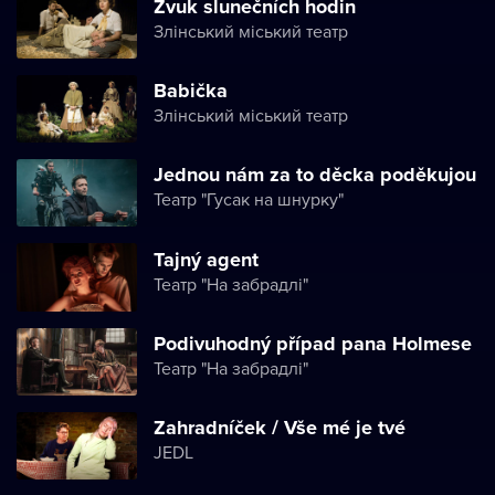
Zvuk slunečních hodin
Злінський міський театр
Babička
Злінський міський театр
Jednou nám za to děcka poděkujou
Театр "Гусак на шнурку"
Tajný agent
Театр "На забрадлі"
Podivuhodný případ pana Holmese
Театр "На забрадлі"
Zahradníček / Vše mé je tvé
JEDL