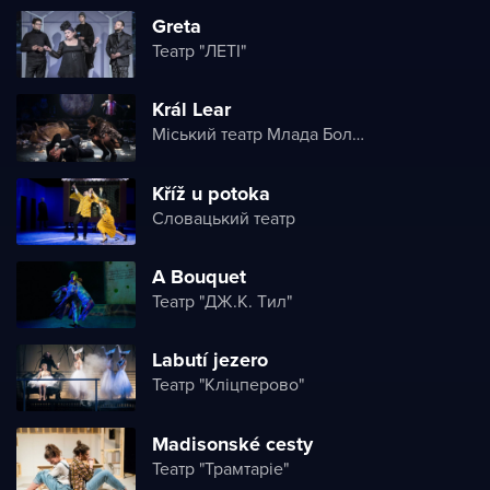
Greta
Театр "ЛЕТІ"
Král Lear
Міський театр Млада Болеслава
Kříž u potoka
Словацький театр
A Bouquet
Театр "ДЖ.K. Tил"
Labutí jezero
Театр "Кліцперово"
Madisonské cesty
Театр "Трамтаріе"