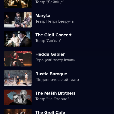
Театр "Дейвіце"
Maryša
Театр Петра Безруча
The Gigli Concert
Театр "Анґелт"
Hedda Gabler
Горацкий театр Їглави
Rustic Baroque
Південночеський театр
The Mašín Brothers
Театр "На Єзерце"
The Groll Café