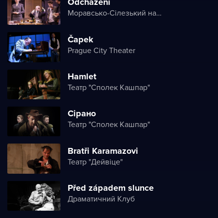
Odcházení
Моравсько-Сілезький національний театр
Čapek
Prague City Theater
Hamlet
Театр "Сполек Кашпар"
Сірано
Театр "Сполек Кашпар"
Bratři Karamazovi
Театр "Дейвіце"
Před západem slunce
Драматичний Клуб