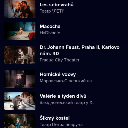
Les sebevrahů
Театр "ЛЕТІ"
Macocha
HaDivadlo
Dr. Johann Faust, Praha II, Karlovo
nám. 40
Prague City Theater
Hornické vdovy
Моравсько-Сілезький національний театр
Valérie a týden divů
Західночеський театр у Хебі
Šikmý kostel
Театр Петра Безруча