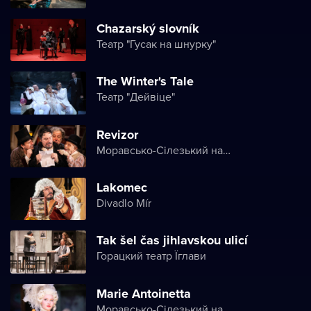
Chazarský slovník
Театр "Гусак на шнурку"
The Winter's Tale
Театр "Дейвіце"
Revizor
Моравсько-Сілезький національний театр
Lakomec
Divadlo Mír
Tak šel čas jihlavskou ulicí
Горацкий театр Їглави
Marie Antoinetta
Моравсько-Сілезький національний театр