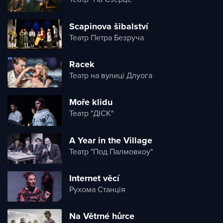
Scapinova šibalství
Театр Петра Безруча
Racek
Театр на вулиці Длуога
Moře klidu
Театр "ДІСК"
A Year in the Village
Театр "Под Палмовкоу"
Internet věcí
Рухома Станція
Na Větrné hůrce