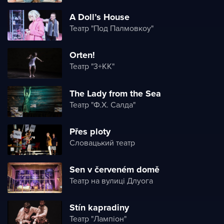
A Doll’s House
Театр "Под Палмовкоу"
Orten!
Театр "3+КК"
The Lady from the Sea
Театр "Ф.X. Салда"
Přes ploty
Словацький театр
Sen v červeném domě
Театр на вулиці Длуога
Stín kapradiny
Театр "Лампіон"