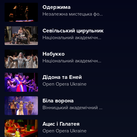
Одержима
Незалежна мистецька формація Art.Razom
Севільський цирульник
Національний академічний театр опери та балету України ім. Т. Г. Шевченка
Набукко
Національний академічний театр опери та балету України ім. Т. Г. Шевченка
Дідона та Еней
Open Opera Ukraine
Біла ворона
Вінницький академічний театр ім. М. К. Садовського
Ацис і Галатея
Open Opera Ukraine