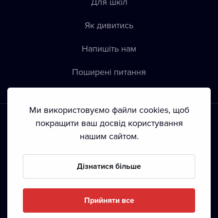
Для шкіл
Як дивитись
Напишіть нам
Пoширені питання
Ми використовуємо файли cookies, щоб
покращити ваш досвід користування
нашим сайтом.
Положення й умови
•
Конфіденційність
•
Автoрські права
Дізнатися більше
З жовтня 2024 Dramox s.r.o є частиною Livesport
Foundation.
Прийняти все