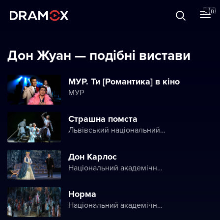
Прo Dramox
🇺🇦
Cертифікати
Дон Жуан — подібні вистави
МУР. Ти [Романтика] в кіно
МУР
Зареєструватися
Страшна помста
Львівський національний академічний театр опери і балету ім. Соломії Крушельницької (Львівська національна опера)
Дон Карлос
Національний академічний театр опери та балету України ім. Т. Г. Шевченка
Норма
Національний академічний театр опери та балету України ім. Т. Г. Шевченка