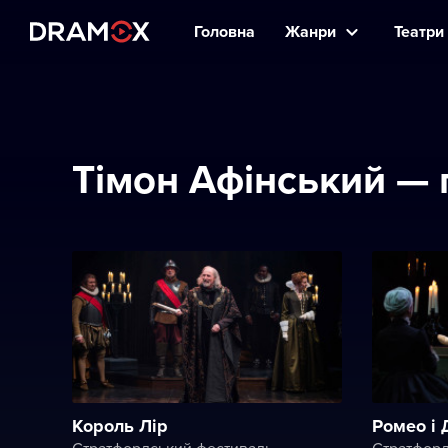
Головна
Жанри
Театри 
Тімон Афінський — 
Король Лір
Ромео і 
Стратфордський фестиваль
Стратфорд