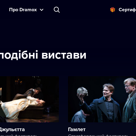
Прo Dramox
Cертиф
подібні вистави
Джульєтта
Гамлет
ський фестиваль
Стратфордський фестиваль