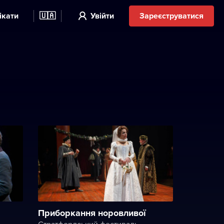
ікати
🇺🇦
Увійти
Зареєструватися
Приборкання норовливої
Стратфордський фестиваль