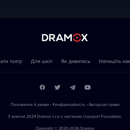
ати театр
Для шкіл
Як дивитись
Напишіть на
Положення й умови
•
Конфіденційність
•
Автoрські права
З жовтня 2024 Dramox s.r.o є частиною Livesport Foundation.
Copyright © 2020-
2026
Dramox