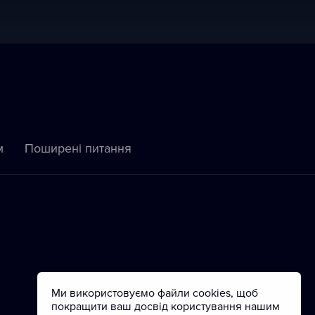
м
Пoширені питання
Ми використовуємо файли cookies, щоб
покращити ваш досвід користування нашим