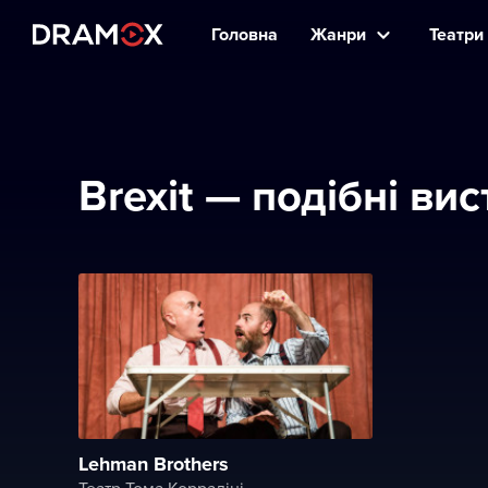
Головна
Жанри
Театри 
Brexit — подібні ви
Lehman Brothers
Театр Тома Коррадіні