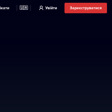
ікати
🇺🇦
Увійти
Зареєструватися