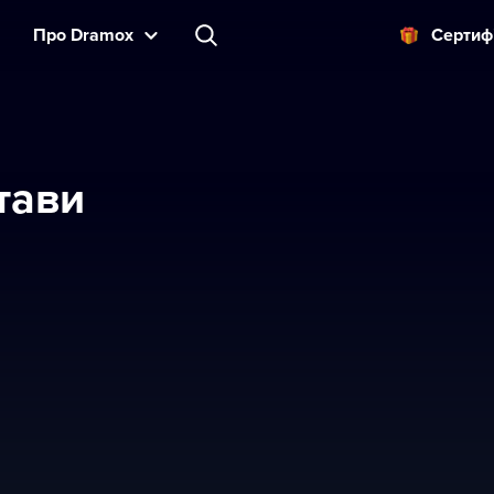
Прo Dramox
Cертиф
стави