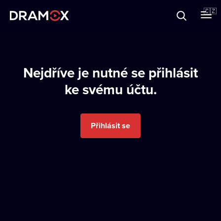
O Dramoxu
🇨🇿
Dárkové poukazy
Nejdříve je nutné se přihlásit
ke svému účtu.
Registrujte se
Přihlásit se