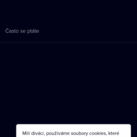
Často se ptáte
Milí diváci, používáme soubory cookies, které