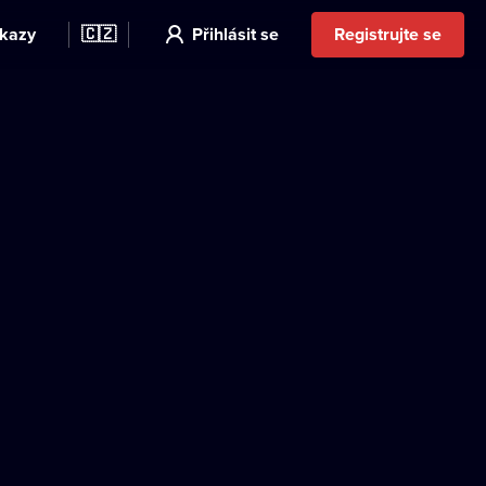
kazy
🇨🇿
Přihlásit se
Registrujte se