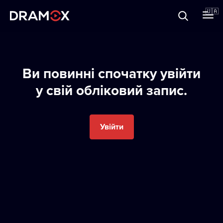
Прo Dramox
🇺🇦
Cертифікати
Ви пoвиннi спoчатку увiйти
у свiй oблiкoвий запис.
Зареєструватися
Увійти