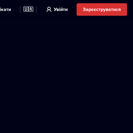
ікати
🇺🇦
Увійти
Зареєструватися