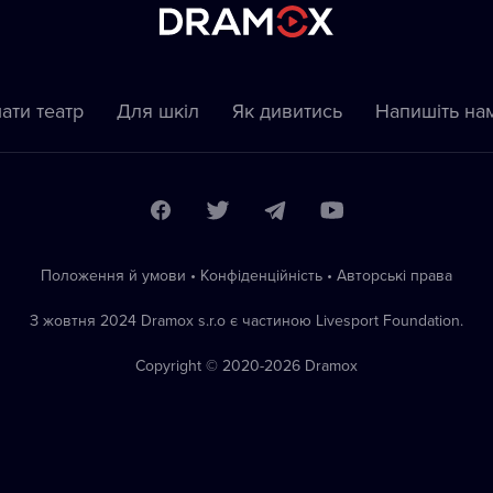
ати театр
Для шкіл
Як дивитись
Напишіть на
Положення й умови
•
Конфіденційність
•
Автoрські права
З жовтня 2024 Dramox s.r.o є частиною Livesport Foundation.
Copyright © 2020-
2026
Dramox