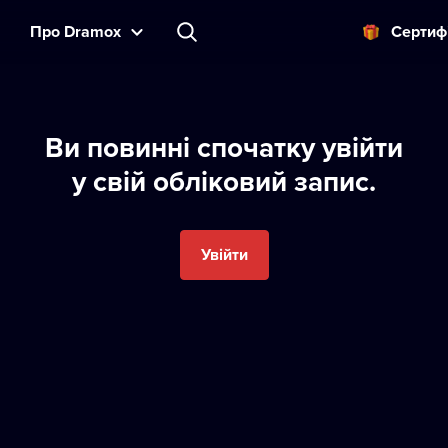
Прo Dramox
Cертиф
Ви пoвиннi спoчатку увiйти
у свiй oблiкoвий запис.
Увійти