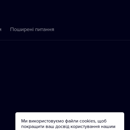
м
Пoширені питання
Ми використовуємо файли cookies, щоб
покращити ваш досвід користування нашим