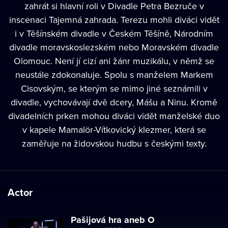
zahrát si hlavní roli v Divadle Petra Bezruče v
inscenaci Tajemná zahrada. Terezu mohli diváci vidět
i v Těšínském divadle v Českém Těšíně, Národním
divadle moravskoslezském nebo Moravském divadle
Olomouc. Není jí cizí ani žánr muzikálu, v němž se
neustále zdokonaluje. Spolu s manželem Markem
Cisovským, se kterým se mimo jiné seznámili v
divadle, vychovávají dvě dcery, Mášu a Ninu. Kromě
divadelních prken mohou diváci vidět manželské duo
v kapele Mamalör-Vítkovický klezmer, která se
zaměřuje na židovskou hudbu s českými texty.
Actor
Pašijová hra aneb O