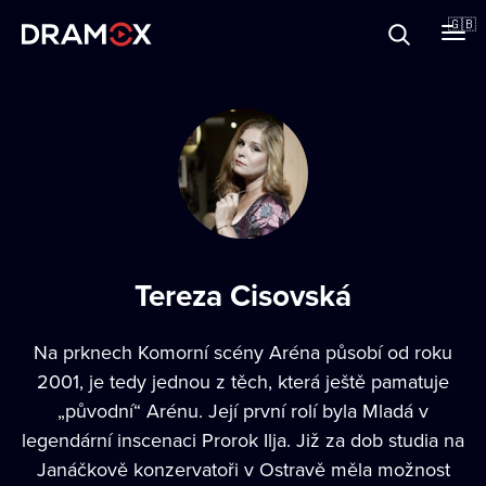
About
🇬🇧
Vouchers
Register
Tereza Cisovská
Na prknech Komorní scény Aréna působí od roku
2001, je tedy jednou z těch, která ještě pamatuje
„původní“ Arénu. Její první rolí byla Mladá v
legendární inscenaci Prorok Ilja. Již za dob studia na
Janáčkově konzervatoři v Ostravě měla možnost