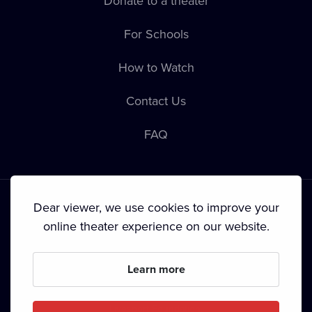
Donate to a theater
For Schools
How to Watch
Contact Us
FAQ
Dear viewer, we use cookies to improve your
online theater experience on our website.
Terms & Conditions
•
Privacy Policy
•
Copyright
Learn more
Since September 2024, Dramox s.r.o. is owned by the
Livesport Foundation.