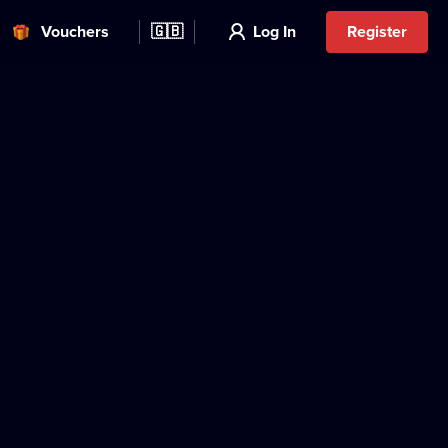
Vouchers
🇬🇧
Log In
Register