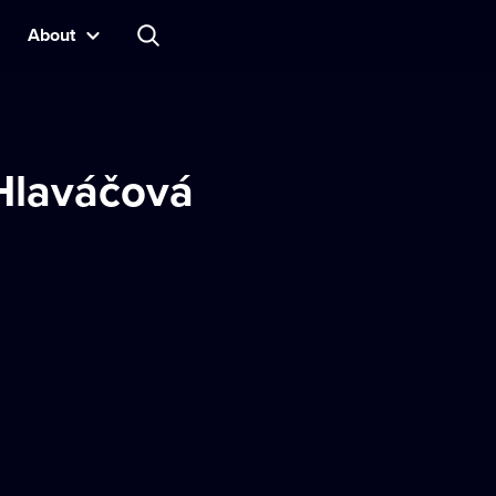
About
 Hlaváčová